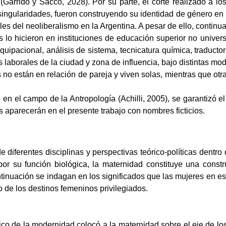
 (Garrido y Sacco, 2028). Por su parte, el corte realizado a 
singularidades, fueron construyendo su identidad de género en u
ales del neoliberalismo en la Argentina. A pesar de ello, contin
lo hicieron en instituciones de educación superior no univers
quipacional, análisis de sistema, tecnicatura química, traducto
es laborales de la ciudad y zona de influencia, bajo distintas
s no están en relación de pareja y viven solas, mientras que ot
 en el campo de la Antropología (Achilli, 2005), se garantizó el
s aparecerán en el presente trabajo con nombres ficticios.
diferentes disciplinas y perspectivas teórico-políticas dentro
por su función biológica, la maternidad constituye una constr
continuación se indagan en los significados que las mujeres en 
 de los destinos femeninos privilegiados.
co de la modernidad colocó a la maternidad sobre el eje de los 