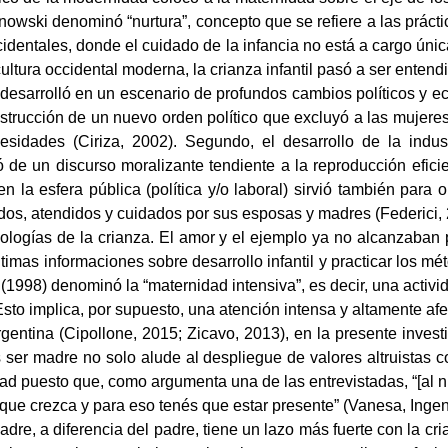
owski denominó “nurtura”, concepto que se refiere a las práctica
ccidentales, donde el cuidado de la infancia no está a cargo ú
ultura occidental moderna, la crianza infantil pasó a ser enten
desarrolló en un escenario de profundos cambios políticos y e
nstrucción de un nuevo orden político que excluyó a las mujere
cesidades (Ciriza, 2002). Segundo, el desarrollo de la indus
ó de un discurso moralizante tendiente a la reproducción efici
en la esfera pública (política y/o laboral) sirvió también para
tados, atendidos y cuidados por sus esposas y madres (Federici,
deologías de la crianza. El amor y el ejemplo ya no alcanzaban 
imas informaciones sobre desarrollo infantil y practicar los mét
(1998) denominó la “maternidad intensiva”, es decir, una activ
Esto implica, por supuesto, una atención intensa y altamente afe
gentina (Cipollone, 2015; Zicavo, 2013), en la presente inves
s ser madre no solo alude al despliegue de valores altruistas 
 puesto que, como argumenta una de las entrevistadas, “[al niñ
ue crezca y para eso tenés que estar presente” (Vanesa, Ingenie
adre, a diferencia del padre, tiene un lazo más fuerte con la cr