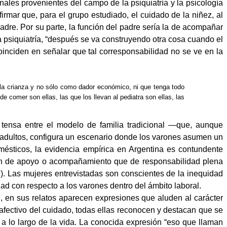
onales provenientes del campo de la psiquiatría y la psicología
rmar que, para el grupo estudiado, el cuidado de la niñez, al
adre. Por su parte, la función del padre sería la de acompañar
 psiquiatría, “después se va construyendo otra cosa cuando el
coinciden en señalar que tal corresponsabilidad no se ve en la
a crianza y no sólo como dador económico, ni que tenga todo
 comer son ellas, las que los llevan al pediatra son ellas, las
 tensa entre el modelo de familia tradicional —que, aunque
 adultos, configura un escenario donde los varones asumen un
ésticos, la evidencia empírica en Argentina es contundente
ión de apoyo o acompañamiento que de responsabilidad plena
9). Las mujeres entrevistadas son conscientes de la inequidad
d con respecto a los varones dentro del ámbito laboral.
d, en sus relatos aparecen expresiones que aluden al carácter
 afectivo del cuidado, todas ellas reconocen y destacan que se
a lo largo de la vida. La conocida expresión “eso que llaman