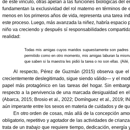
de este vínculo, otras apelan a las funciones biológicas del e
fundamentan la exclusividad del rol materno en términos de e
menos en los primeros años de vida, representa una tarea indi
este proceso. Luego, más avanzada la niñez, habría espacio p
niño va creciendo y después sí responsabilidades compartidas”
realidad:
Todas mis amigas cuyos maridos supuestamente son padres pr
permitido como en otro momento, mis amigas laburan la misma ca
que saben si la maestra les pidió la tarea o no son ellas. (Ailé,
Al respecto, Pérez de Guzmán (2015) observa que el m
crecientemente deslegitimado, sigue siendo válido— y el mod
papel más protagónico en las tareas del hogar. Sin embarg
respecto a la pervivencia de una marcada desigualdad en e
(Abarca, 2015; Brosio et al., 2022; Domínguez et al., 2019; 
aún imperante entre los sexos en materia de cuidados y de qu
En otro orden de cosas, más allá de la concepción amor
obligatorio, repetitivo y agotador de las actividades de cria
trata de un
trabajo
que requiere tiempo, dedicación, energía y