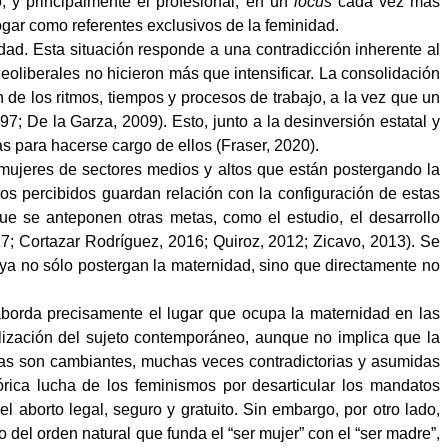
, y principalmente el profesional, en un
locus
cada vez más
 hogar como referentes exclusivos de la feminidad.
dad. Esta situación responde a una contradicción inherente al
eoliberales no hicieron más que intensificar. La consolidación
n de los ritmos, tiempos y procesos de trabajo, a la vez que un
7; De la Garza, 2009). Esto, junto a la desinversión estatal y
as para hacerse cargo de ellos (Fraser, 2020).
mujeres de sectores medios y altos que están postergando la
sos percibidos guardan relación con la configuración de estas
ue se anteponen otras metas, como el estudio, el desarrollo
17; Cortazar Rodríguez, 2016; Quiroz, 2012; Zicavo, 2013). Se
ya no sólo postergan la maternidad, sino que directamente no
 aborda precisamente el lugar que ocupa la maternidad en las
lización del sujeto contemporáneo, aunque no implica que la
stas son cambiantes, muchas veces contradictorias y asumidas
rica lucha de los feminismos por desarticular los mandatos
l aborto legal, seguro y gratuito. Sin embargo, por otro lado,
o del orden natural que funda el “ser mujer” con el “ser madre”,