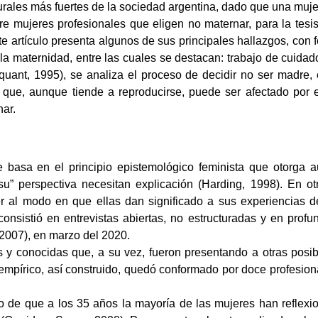
urales más fuertes de la sociedad argentina, dado que una muje
re mujeres profesionales que eligen no maternar, para la tes
e artículo presenta algunos de sus principales hallazgos, con 
 la maternidad, entre las cuales se destacan: trabajo de cuida
uant, 1995), se analiza el proceso de decidir no ser madre,
que, aunque tiende a reproducirse, puede ser afectado por e
nar.
se basa en el principio epistemológico feminista que otorga 
 perspectiva necesitan explicación (Harding, 1998). En otras
r al modo en que ellas dan significado a sus experiencias de 
consistió en entrevistas abiertas, no estructuradas y en prof
, 2007), en marzo del 2020.
as y conocidas que, a su vez, fueron presentando a otras posi
empírico, así construido, quedó conformado por doce profesion
o de que a los 35 años la mayoría de las mujeres han reflexi