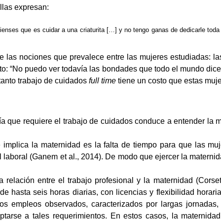
llas expresan:
ienses que es cuidar a una criaturita […] y no tengo ganas de dedicarle to
e las nociones que prevalece entre las mujeres estudiadas: l
to: “No puedo ver todavía las bondades que todo el mundo dice
tanto trabajo de cuidados
full time
tiene un costo que estas muje
gía que requiere el trabajo de cuidados conduce a entender l
implica la maternidad es la falta de tiempo para que las muj
l laboral (Ganem et al., 2014). De modo que ejercer la maternid
relación entre el trabajo profesional y la maternidad (Corset
 hasta seis horas diarias, con licencias y flexibilidad horaria
los empleos observados, caracterizados por largas jornadas, i
ptarse a tales requerimientos. En estos casos, la maternidad r