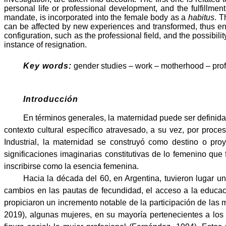
personal life or professional development, and the fulfillm
mandate, is incorporated into the female body as a
habitus
. T
can be affected by new experiences and transformed, thus enab
configuration, such as the professional field, and the possibili
instance of resignation.
Key words:
gender studies – work – motherhood – profe
Introducción
En términos generales, la maternidad puede ser definida 
contexto cultural específico atravesado, a su vez, por pro
Industrial, la maternidad se construyó como destino o pr
significaciones imaginarias constitutivas de lo femenino que
inscribirse como la esencia femenina.
Hacia la década del 60, en Argentina, tuvieron lugar un
cambios en las pautas de fecundidad, el acceso a la educació
propiciaron un incremento notable de la participación de las 
2019), algunas mujeres, en su mayoría pertenecientes a los