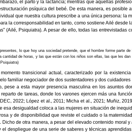
mbarazo, el parto y la lactancia; mientras que aquellas profesi
structuración psíquica del bebé. De esta manera, es posible afi
vidual que nuestra cultura prescribe a una única persona: la m
ara la corresponsabilidad en tanto, como sostiene Ailé desde la
 (Ailé, Psiquiatra). A pesar de ello, todas las entrevistadas 
esentes, lo que hoy una sociedad pretende, que el hombre forme parte de l
ntidad de horas, y las que están con los niños son ellas, las que les dan de
 Psiquiatra)
omento transicional actual, caracterizado por la existencia
elo familiar negociador de dos sustentadores y dos cuidadores
o, pese a esta mayor presencia masculina en los asuntos dom
l reparto de tareas, donde los varones ejercen más una func
INDEC, 2022; López et al., 2011; Micha et al., 2021; Muñiz, 201
e esa desigualdad coloca a las mujeres en situación de inequida
osa y de disponibilidad que reviste el cuidado o la maternida
nza. Dicho de otra manera, a pesar del elevado contenido moral y
 el despliegue de una serie de saberes y técnicas aprendidas 