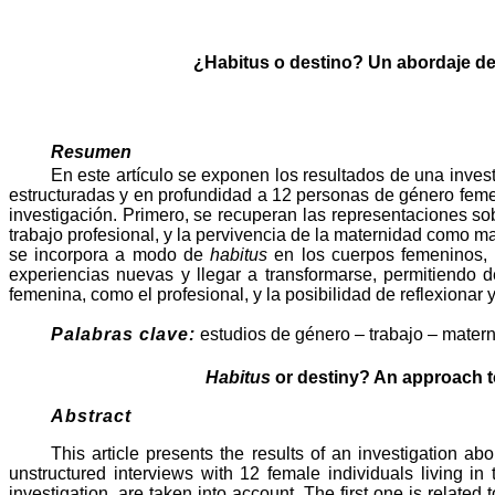
¿Habitus o destino? Un abordaje de 
Resumen
En este artículo se exponen los resultados de una invest
estructuradas y en profundidad a 12 personas de género femen
investigación. Primero, se recuperan las representaciones so
trabajo profesional, y la pervivencia de la maternidad como m
se incorpora a modo de
habitus
en los cuerpos femeninos, 
experiencias nuevas y llegar a transformarse, permitiendo d
femenina, como el profesional, y la posibilidad de reflexiona
Palabras clave:
estudios de género – trabajo – mater
Habitus
or destiny? An approach t
Abstract
This article presents the results of an investigation
unstructured interviews with 12 female individuals living in
investigation, are taken into account. The first one is related