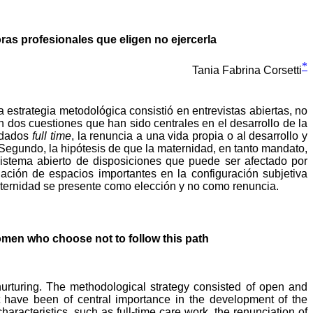
ras profesionales que eligen no ejercerla
*
Tania Fabrina Corsetti
 estrategia metodológica consistió en entrevistas abiertas, no
 dos cuestiones que han sido centrales en el desarrollo de la
uidados
full time
, la renuncia a una vida propia o al desarrollo y
 Segundo, la hipótesis de que la maternidad, en tanto mandato,
istema abierto de disposiciones que puede ser afectado por
iación de espacios importantes en la configuración subjetiva
maternidad se presente como elección y no como renuncia.
men who choose not to follow this path
urturing. The methodological strategy consisted of open and
hat have been of central importance in the development of the
haracteristics, such as full-time care work, the renunciation of