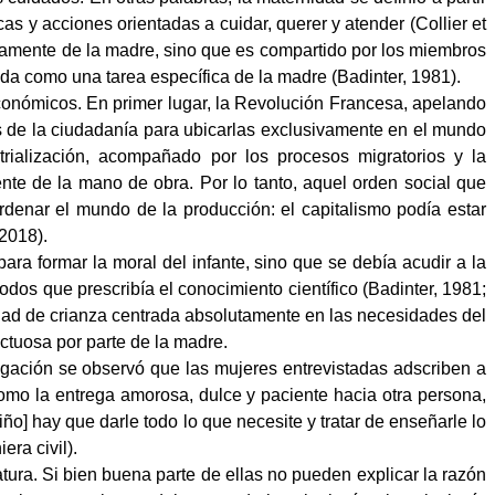
s y acciones orientadas a cuidar, querer y atender (Collier et
nicamente de la madre, sino que es compartido por los miembros
dida como una tarea específica de la madre (Badinter, 1981).
conómicos. En primer lugar, la Revolución Francesa, apelando
s de la ciudadanía para ubicarlas exclusivamente en el mundo
trialización, acompañado por los procesos migratorios y la
ente de la mano de obra. Por lo tanto, aquel orden social que
 ordenar el mundo de la producción: el capitalismo podía estar
 2018).
para formar la moral del infante, sino que se debía acudir a la
odos que prescribía el conocimiento científico (Badinter, 1981;
idad de crianza centrada absolutamente en las necesidades del
ctuosa por parte de la madre.
tigación se observó que las mujeres entrevistadas adscriben a
como la entrega amorosa, dulce y paciente hacia otra persona,
o] hay que darle todo lo que necesite y tratar de enseñarle lo
ra civil).
iatura. Si bien buena parte de ellas no pueden explicar la razón