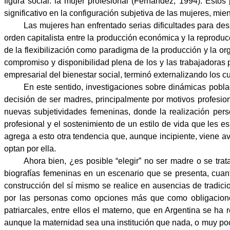
figura social: la mujer profesional (Fernández, 1994). Estos 
significativo en la configuración subjetiva de las mujeres, mie
Las mujeres han enfrentado serias dificultades para des
orden capitalista entre la producción económica y la reproduc
de la flexibilización como paradigma de la producción y la org
compromiso y disponibilidad plena de los y las trabajadoras p
empresarial del bienestar social, terminó externalizando los c
En este sentido, investigaciones sobre dinámicas pobl
decisión de ser madres, principalmente por motivos profesion
nuevas subjetividades femeninas, donde la realización pers
profesional y el sostenimiento de un estilo de vida que les 
agrega a esto otra tendencia que, aunque incipiente, viene 
optan por ella.
Ahora bien, ¿es posible “elegir” no ser madre o se tra
biografías femeninas en un escenario que se presenta, cuan
construcción del sí mismo se realice en ausencias de tradic
por las personas como opciones más que como obligaciones 
patriarcales, entre ellos el materno, que en Argentina se ha 
aunque la maternidad sea una
institución que nada, o muy poc