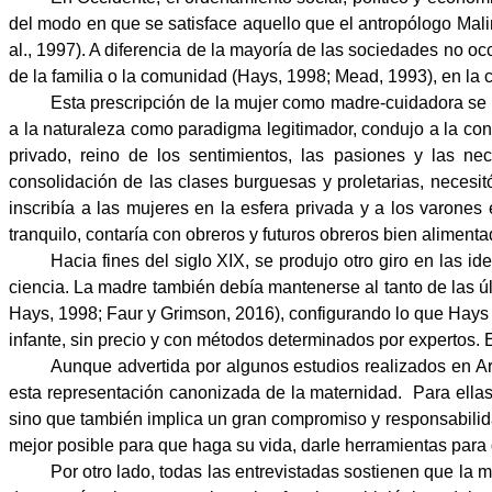
del modo en que se satisface aquello que el antropólogo Malin
al., 1997). A diferencia de la mayoría de las sociedades no o
de la familia o la comunidad (Hays, 1998; Mead, 1993), en la c
Esta prescripción de la mujer como madre-cuidadora se 
a la naturaleza como paradigma legitimador, condujo a la co
privado, reino de los sentimientos, las pasiones y las ne
consolidación de las clases burguesas y proletarias, necesit
inscribía a las mujeres en la esfera privada y a los varones 
tranquilo, contaría con obreros y futuros obreros bien alimen
Hacia fines del siglo XIX, se produjo otro giro en las i
ciencia. La madre también debía mantenerse al tanto de las últ
Hays, 1998; Faur y Grimson, 2016), configurando lo que Hays 
infante, sin precio y con métodos determinados por expertos. 
Aunque advertida por algunos estudios realizados en Ar
esta representación canonizada de la maternidad.
Para ella
sino que también implica un gran compromiso y responsabilidad
mejor posible para que haga su vida, darle herramientas para q
Por otro lado, todas las entrevistadas sostienen que la m