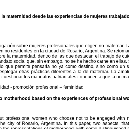
la maternidad desde las experiencias de mujeres trabajado
igación sobre mujeres profesionales que eligen no maternar. La
ino residentes en la ciudad de Rosario, Argentina. Se retoman
bre la maternidad, dentro de las que destacan el trabajo de c
andato social que, sin embargo, no se ha hecho carne en ellas.
lo que permite pensarla no ya como destino, sino como un s
esplegar otras prácticas diferentes a la de maternar. La ampl
r y cuestionar los mandatos patriarcales conducen a que la no 
nidad - promoción profesional – feminidad
o motherhood based on the experiences of professional wo
 about professional women who choose not to be engaged with n
 the city of Rosario, Argentina. In this paper, two aspects, t
 to the representations of motherhood, with some distinguished c