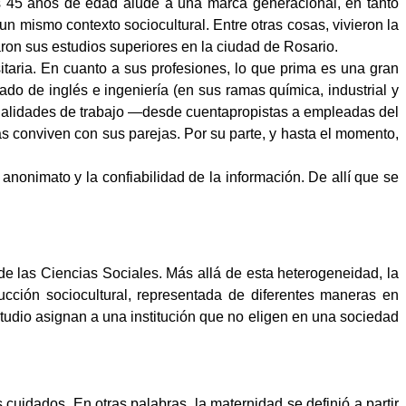
los 45 años de edad alude a una marca generacional, en tanto
n mismo contexto sociocultural. Entre otras cosas, vivieron la
uaron sus estudios superiores en la ciudad de Rosario.
itaria. En cuanto a sus profesiones, lo que prima es una gran
rado de inglés e ingeniería (en sus ramas química, industrial y
 modalidades de trabajo ―desde cuentapropistas a empleadas del
ras conviven con sus parejas. Por su parte, y hasta el momento,
 anonimato y la confiabilidad de la información. De allí que se
 de las Ciencias Sociales. Más allá de esta heterogeneidad, la
ucción sociocultural, representada de diferentes maneras en
estudio asignan a una institución que no eligen en una sociedad
cuidados. En otras palabras, la maternidad se definió a partir