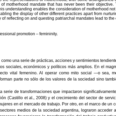
ent of motherhood mandate that has never been their objective
his understanding enables the consideration of motherhood not a
ling the display of other different practices apart from nurtur
ty of reflecting on and questing patriarchal mandates lead to the
ssional promotion – femininity.
como una serie de prácticas, acciones y sentimientos tendiente
cesos sociales, económicos y políticos más amplios. En el mag
oyecto vital femenino. Al operar como mito social ―o sea, m
 forman parte no sólo de los valores de la sociedad sino tamb
a serie de transformaciones que impactaron significativamente 
n (Castillo et al., 2008) y el crecimiento del sector de servi
mujeres en el mercado de trabajo. Por otro, en el marco de un c
 sectores medios de la sociedad argentina, lograron acceder a