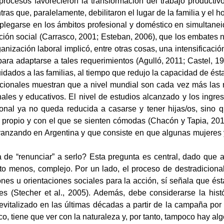
procesos favorecieron la transformación del trabajo productivo
ntras que, paralelamente, debilitaron el lugar de la familia y el
plegarse en los ámbitos profesional y doméstico en simultanei
ción social (Carrasco, 2001; Esteban, 2006), que los embates n
anización laboral implicó, entre otras cosas, una intensificació
ara adaptarse a tales requerimientos (Agulló, 2011; Castel, 199
uidados a las familias, al tiempo que redujo la capacidad de ést
acionales muestran que a nivel mundial son cada vez más las 
ales y educativos. El nivel de estudios alcanzado y los ingre
onal ya no queda reducida a casarse y tener hijas/os, sino q
es propio y con el que se sienten cómodas (Chacón y Tapia, 20
avanzando en Argentina y que consiste en que algunas mujeres 
ta de “renunciar” a serlo? Esta pregunta es central, dado que
to menos, complejo. Por un lado, el proceso de destradiciona
iones u orientaciones sociales para la acción, sí señala que é
(Stecher et al., 2005). Además, debe considerarse la histó
revitalizado en las últimas décadas a partir de la campaña por e
o, tiene que ver con la naturaleza y, por tanto, tampoco hay alg