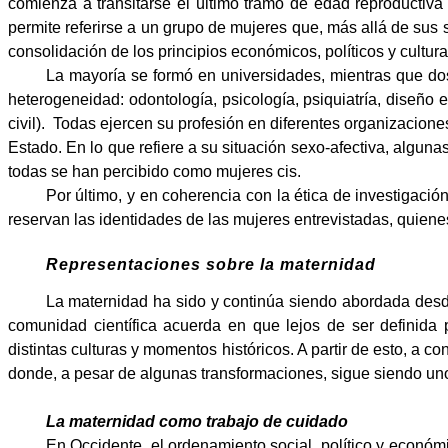
comienza a transitarse el último tramo de edad reproductiva
permite referirse a un grupo de mujeres que, más allá de sus 
consolidación de los principios económicos, políticos y cultur
La mayoría se formó en universidades, mientras que dos 
heterogeneidad: odontología, psicología, psiquiatría, diseño e
civil). Todas ejercen su profesión en diferentes organizacion
Estado. En lo que refiere a su situación sexo-afectiva, alguna
todas se han percibido como mujeres cis.
Por último, y en coherencia con la ética de investigación
reservan las identidades de las mujeres entrevistadas, quiene
Representaciones sobre la maternidad
La maternidad ha sido y continúa siendo abordada desde 
comunidad científica acuerda en que lejos de ser definida 
distintas culturas y momentos históricos. A partir de esto, a 
donde, a pesar de algunas transformaciones, sigue siendo uno
La maternidad como trabajo de cuidado
En Occidente, el ordenamiento social, político y económi