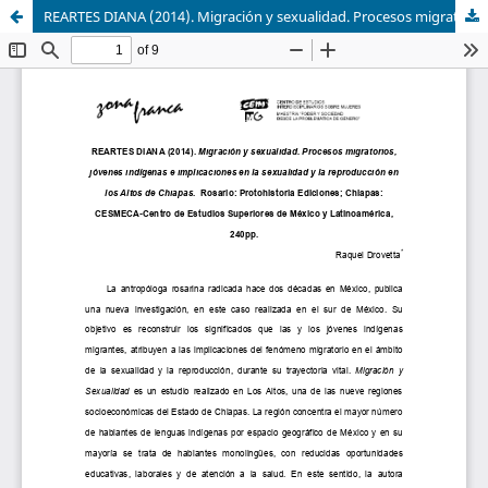
REARTES DIANA (2014). Migración y sexualidad. Procesos migratorios, jóvenes indígenas e implicaciones en la sexualidad y la reproducción en los Altos de Chiapas. Rosario: Protohistoria Ediciones; Chiapas: CESMECA-Centro de Estudios Superiores de México y Latinoamérica, 240pp.