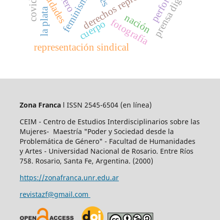
derechos reproductivos
prensa digital
feminismos
covid19
la plata
nación
fotografía
cuerpo
representación sindical
Zona Franca
l ISSN 2545-6504
(en línea)
CEIM - Centro de Estudios Interdisciplinarios sobre las
Mujeres- Maestría "Poder y Sociedad desde la
Problemática de Género" - Facultad de Humanidades
y Artes - Universidad Nacional de Rosario. Entre Ríos
758. Rosario, Santa Fe, Argentina. (2000)
https://zonafranca.unr.edu.ar
revistazf@gmail.com