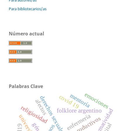
Para bibliotecarios/as
Número actual
Palabras Clave
emociones
mentoría
covid 19
derechos sexuales
afectos
religiosidad
folklore argentino
performatividad
enfermería
universidades
género