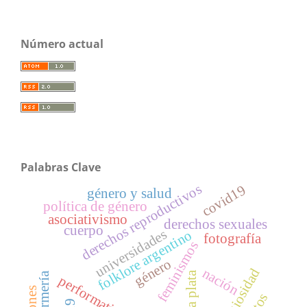
Número actual
Palabras Clave
derechos reproductivos
covid19
género y salud
política de género
asociativismo
derechos sexuales
cuerpo
universidades
folklore argentino
fotografía
feminismos
género
nación
religiosidad
la plata
enfermería
performatividad