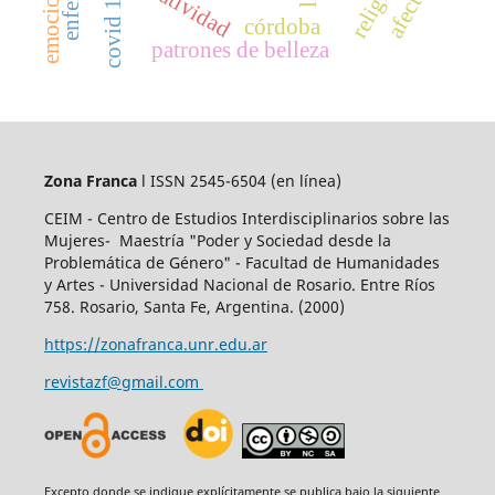
emociones
afectos
covid 19
córdoba
patrones de belleza
Zona Franca
l ISSN 2545-6504
(en línea)
CEIM - Centro de Estudios Interdisciplinarios sobre las
Mujeres- Maestría "Poder y Sociedad desde la
Problemática de Género" - Facultad de Humanidades
y Artes - Universidad Nacional de Rosario. Entre Ríos
758. Rosario, Santa Fe, Argentina. (2000)
https://zonafranca.unr.edu.ar
revistazf@gmail.com
Excepto donde se indique explícitamente se publica bajo la siguiente