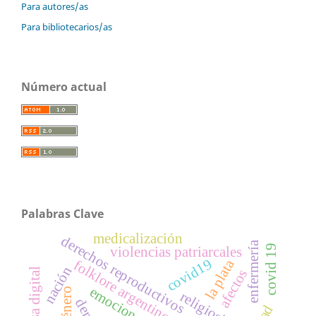
Para autores/as
Para bibliotecarios/as
Número actual
Palabras Clave
medicalización
derechos reproductivos
enfermería
covid 19
violencias patriarcales
covid19
la plata
folklore argentino
nación
prensa digital
afectos
emociones
género
religiosidad