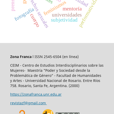
derechos sexuales
performatividad
feminismos
mentoría
fotografía
universidades
cuerpo
subjetividad
Zona Franca
l ISSN 2545-6504
(en línea)
CEIM - Centro de Estudios Interdisciplinarios sobre las
Mujeres- Maestría "Poder y Sociedad desde la
Problemática de Género" - Facultad de Humanidades
y Artes - Universidad Nacional de Rosario. Entre Ríos
758. Rosario, Santa Fe, Argentina. (2000)
https://zonafranca.unr.edu.ar
revistazf@gmail.com