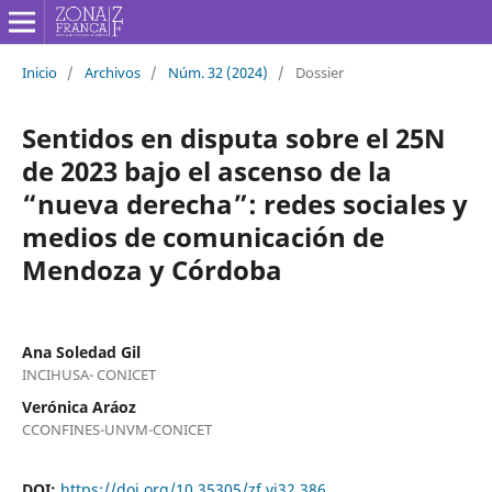
Inicio
/
Archivos
/
Núm. 32 (2024)
/
Dossier
Sentidos en disputa sobre el 25N
de 2023 bajo el ascenso de la
“nueva derecha”: redes sociales y
medios de comunicación de
Mendoza y Córdoba
Ana Soledad Gil
INCIHUSA- CONICET
Verónica Aráoz
CCONFINES-UNVM-CONICET
DOI:
https://doi.org/10.35305/zf.vi32.386