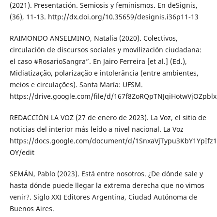
(2021). Presentación. Semiosis y feminismos. En deSignis,
(36), 11-13. http://dx.doi.org/10.35659/designis.i36p11-13
RAIMONDO ANSELMINO, Natalia (2020). Colectivos,
circulación de discursos sociales y movilización ciudadana:
el caso #RosarioSangra”. En Jairo Ferreira [et al.] (Ed.),
Midiatização, polarização e intolerância (entre ambientes,
meios e circulações). Santa María: UFSM.
https://drive.google.com/file/d/167f8ZoRQpTNJqiHotwVjOZpb
REDACCIÓN LA VOZ (27 de enero de 2023). La Voz, el sitio de
noticias del interior más leído a nivel nacional. La Voz
https://docs.google.com/document/d/1SnxaVjTypu3KbY1YpIfz
OY/edit
SEMÁN, Pablo (2023). Está entre nosotros. ¿De dónde sale y
hasta dónde puede llegar la extrema derecha que no vimos
venir?. Siglo XXI Editores Argentina, Ciudad Autónoma de
Buenos Aires.