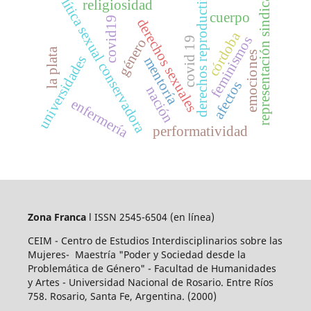
derechos reproductivos
política sexual conservadora
representación sindical
religiosidad
cuerpo
covid19
derechos sexuales
córdoba
feminismos
covid 19
género
la plata
emociones
universidades
mentoría
afectos
nación
enfermería
performatividad
Zona Franca
l ISSN 2545-6504
(en línea)
CEIM - Centro de Estudios Interdisciplinarios sobre las
Mujeres- Maestría "Poder y Sociedad desde la
Problemática de Género" - Facultad de Humanidades
y Artes - Universidad Nacional de Rosario. Entre Ríos
758. Rosario, Santa Fe, Argentina. (2000)