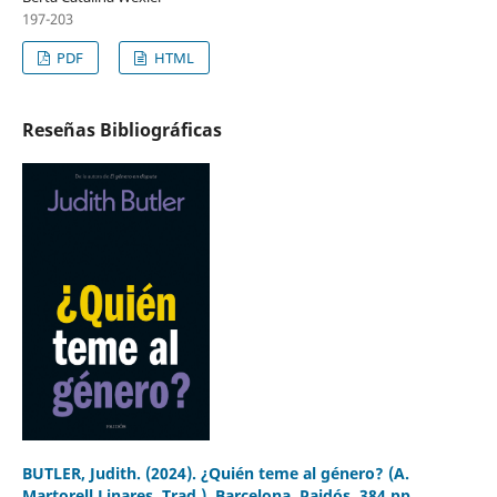
197-203
PDF
HTML
Reseñas Bibliográficas
BUTLER, Judith. (2024). ¿Quién teme al género? (A.
Martorell Linares, Trad.). Barcelona, Paidós, 384 pp.