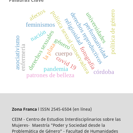
Palabras Clave
afectos
política de género
política sexual conservadora
derechos reproductivos
universidades
religiosidad
performatividad
feminismos
nación
derechos sexuales
asociativismo
género
la plata
enfermería
fotografía
cuerpo
covid 19
pandemia
córdoba
patrones de belleza
Zona Franca
l ISSN 2545-6504
(en línea)
CEIM - Centro de Estudios Interdisciplinarios sobre las
Mujeres- Maestría "Poder y Sociedad desde la
Problemática de Género" - Facultad de Humanidades